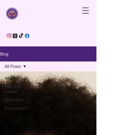
Blog
All Posts
All Posts
bien-être
mental
spiritualité
inconscient