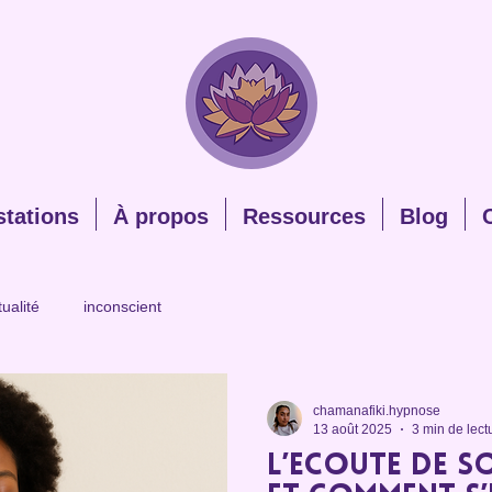
stations
À propos
Ressources
Blog
tualité
inconscient
chamanafiki.hypnose
13 août 2025
3 min de lect
L’écoute de s