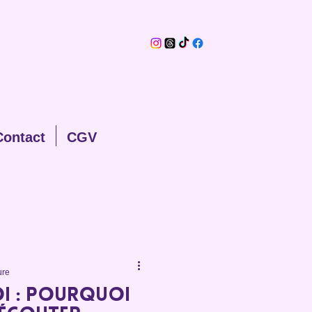
Contact
CGV
ure
oi : pourquoi